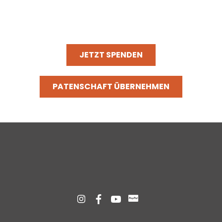
einen nachhaltigen Einfluss auf das Leben der Kinder haben.
Lass uns gemeinsam dafür sorgen, dass sie eine bessere
Zukunft und neue Chancen erhalten.
JETZT SPENDEN
PATENSCHAFT ÜBERNEHMEN