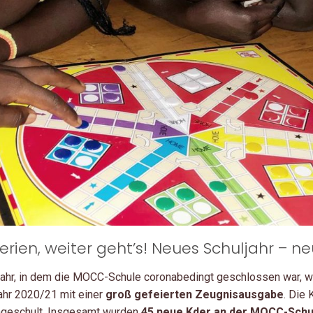
rien, weiter geht’s! Neues Schuljahr – ne
Jahr, in dem die MOCC-Schule coronabedingt geschlossen war, wi
jahr 2020/21 mit einer
groß gefeierten Zeugnisausgabe
. Die
ingeschult. Insgesamt wurden
45 neue K
der an der MOCC-Sch