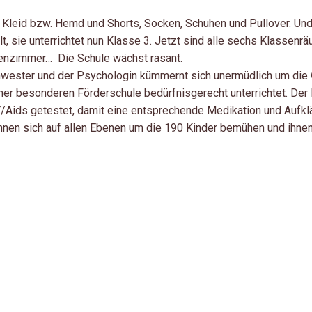
 Kleid bzw. Hemd und Shorts, Socken, Schuhen und Pullover. Und
, sie unterrichtet nun Klasse 3. Jetzt sind alle sechs Klassenrä
enzimmer… Die Schule wächst rasant.
chwester und der Psychologin kümmernt sich unermüdlich um die
er besonderen Förderschule bedürfnisgerecht unterrichtet. Der 
V/Aids getestet, damit eine entsprechende Medikation und Aufklä
nnen sich auf allen Ebenen um die 190 Kinder bemühen und ihne